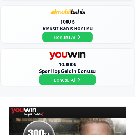
1000 ₺
Risksiz Bahis Bonusu
Bonusu Al
10.000₺
Spor Hoş Geldin Bonusu
Bonusu Al