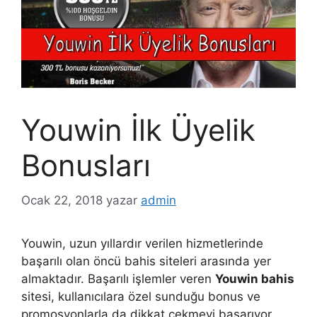
Youwin İlk Üyelik
Bonusları
Ocak 22, 2018
yazar
admin
Youwin, uzun yıllardır verilen hizmetlerinde
başarılı olan öncü bahis siteleri arasında yer
almaktadır. Başarılı işlemler veren
Youwin bahis
sitesi, kullanıcılara özel sunduğu bonus ve
promosyonlarla da dikkat çekmeyi başarıyor.