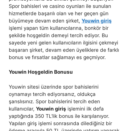
Spor bahisleri ve casino oyunları ile sunulan
hizmetlerde başarılı olan ve her geçen gün
büyümeye devam eden şirket,
Youwin giriş
işlemi yapan tüm kullanıcılarına, bonkör bir
şekilde hoşgeldin demeyi tercih ediyor. Bu
sayede yeni gelen kullanıcıların ilgisini çekmeyi
başaran şirket, devam eden üyeliklere de farklı
bonus ve fırsatlar sağlamayı es geçmiyor.
Youwin Hoşgeldin Bonusu
Youwin sitesi üzerinde spor bahislerini
oynamayı tercih ediyorsanız, oldukça
şanslısınız. Spor bahislerini tercih eden
kullanıcılar,
Youwin giriş
işlemini ilk defa
yaptığında 350 TL’lik bonus ile karşılanıyor.
Yapılan giriş işlemi sonrasında dilediğiniz bir
ödeme aracıyla 50 TL üzerinde yatırım yaparak