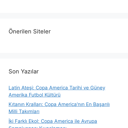
Önerilen Siteler
Son Yazılar
Latin Ateşi: Copa America Tarihi ve Güney
Amerika Futbol Kültürü
Kıtanın Kralları: Copa America’nın En Başarılı
Milli Takımları
İki Farklı Ekol: Copa America ile Avrupa