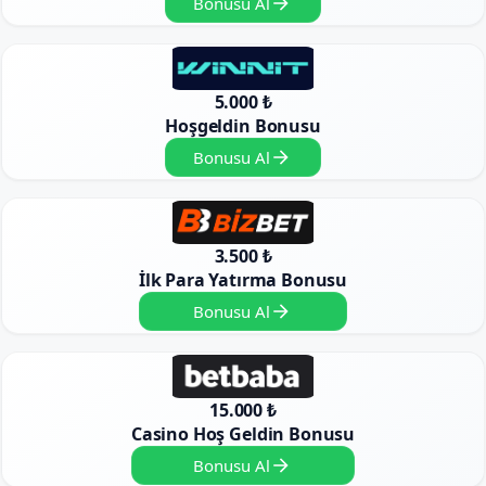
Bonusu Al
5.000 ₺
Hoşgeldin Bonusu
Bonusu Al
3.500 ₺
İlk Para Yatırma Bonusu
Bonusu Al
15.000 ₺
Casino Hoş Geldin Bonusu
Bonusu Al