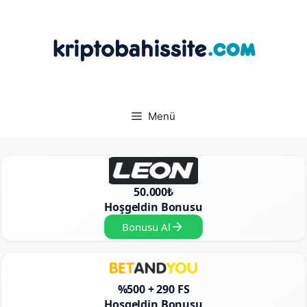
İçeriğe
atla
Menü
50.000₺
Hoşgeldin Bonusu
Bonusu Al
%500 + 290 FS
Hoşgeldin Bonusu