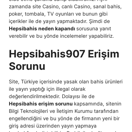
zamanda site Casino, canlı Casino, sanal bahis,
poker, tombala, TV oyunları ve bunun gibi
içerikler ile de yayın yapmaktadır. Şimdi de
Hepsibahis neden kapandı
sorusuna yanıt
verebilir ve bu yönde incelemeler yapabiliriz.
Hepsibahis907 Erişim
Sorunu
Site, Türkiye içerisinde yasak olan bahis ürünleri
ile yayın yaptığı için illegal olarak
değerlendirilmektedir. Dolayısı ile de
Hepsibahis erişim sorunu
kapsamında, sitenin
Bilgi Teknolojileri ve İletişim Kurumu tarafından
engellendiğini ve bu yönde de firmanın yeni bir
giriş adresi üzerinden yayın yapmaya