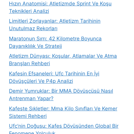
Hızın Anatomisi: Atletizmde Sprint Ve Koşu
Teknikleri Analizi
Limitleri Zorlayanlar: Atletizm Tarihinin
Unutulmaz Rekorları
Maratonun Sırrı: 42 Kilometre Boyunca
Dayanıklılık Ve Strateji
Atletizm Dünyası: Koşular, Atlamalar Ve Atma
Branşları Rehberi
Kafesin Efsaneleri: Ufc Tarihinin En İyi
Dövüşçüleri Ve P4p Analizi
Demir Yumruklar: Bir MMA Dövüşçüsü Nasıl
Antrenman Yapar?
Kafeste Sıkletler: Mma Kilo Sınıfları Ve Kemer
Sistemi Rehberi
Ufc’nin Doğuşu: Kafes Dövüşünden Global Bir
Fenomene Yolculuk