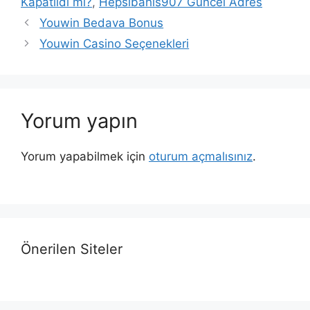
Kapatıldı mı?
,
Hepsibahis907 Güncel Adres
Youwin Bedava Bonus
Youwin Casino Seçenekleri
Yorum yapın
Yorum yapabilmek için
oturum açmalısınız
.
Önerilen Siteler