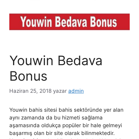
Youwin Bedava
Bonus
Haziran 25, 2018
yazar
admin
Youwin bahis sitesi bahis sektöründe yer alan
aynı zamanda da bu hizmeti sağlama
aşamasında oldukça popüler bir hale gelmeyi
başarmış olan bir site olarak bilinmektedir.