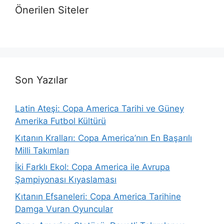
Önerilen Siteler
Son Yazılar
Latin Ateşi: Copa America Tarihi ve Güney
Amerika Futbol Kültürü
Kıtanın Kralları: Copa America’nın En Başarılı
Milli Takımları
İki Farklı Ekol: Copa America ile Avrupa
Şampiyonası Kıyaslaması
Kıtanın Efsaneleri: Copa America Tarihine
Damga Vuran Oyuncular