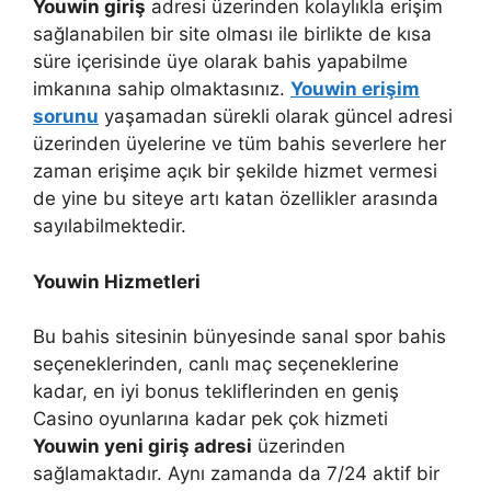
Youwin giriş
adresi üzerinden kolaylıkla erişim
sağlanabilen bir site olması ile birlikte de kısa
süre içerisinde üye olarak bahis yapabilme
imkanına sahip olmaktasınız.
Youwin erişim
sorunu
yaşamadan sürekli olarak güncel adresi
üzerinden üyelerine ve tüm bahis severlere her
zaman erişime açık bir şekilde hizmet vermesi
de yine bu siteye artı katan özellikler arasında
sayılabilmektedir.
Youwin Hizmetleri
Bu bahis sitesinin bünyesinde sanal spor bahis
seçeneklerinden, canlı maç seçeneklerine
kadar, en iyi bonus tekliflerinden en geniş
Casino oyunlarına kadar pek çok hizmeti
Youwin yeni giriş adresi
üzerinden
sağlamaktadır. Aynı zamanda da 7/24 aktif bir