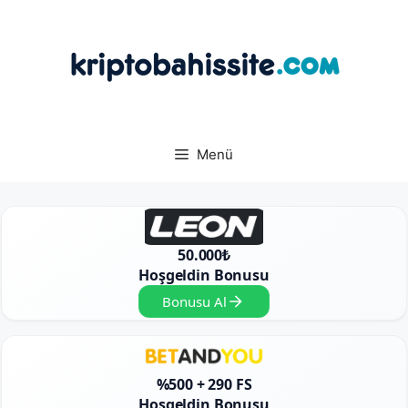
İçeriğe
atla
Menü
50.000₺
Hoşgeldin Bonusu
Bonusu Al
%500 + 290 FS
Hoşgeldin Bonusu