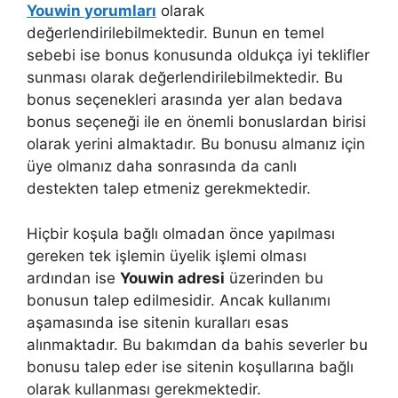
Youwin
yorumları
olarak
değerlendirilebilmektedir. Bunun en temel
sebebi ise bonus konusunda oldukça iyi teklifler
sunması olarak değerlendirilebilmektedir. Bu
bonus seçenekleri arasında yer alan bedava
bonus seçeneği ile en önemli bonuslardan birisi
olarak yerini almaktadır. Bu bonusu almanız için
üye olmanız daha sonrasında da canlı
destekten talep etmeniz gerekmektedir.
Hiçbir koşula bağlı olmadan önce yapılması
gereken tek işlemin üyelik işlemi olması
ardından ise
Youwin
adresi
üzerinden bu
bonusun talep edilmesidir. Ancak kullanımı
aşamasında ise sitenin kuralları esas
alınmaktadır. Bu bakımdan da bahis severler bu
bonusu talep eder ise sitenin koşullarına bağlı
olarak kullanması gerekmektedir.